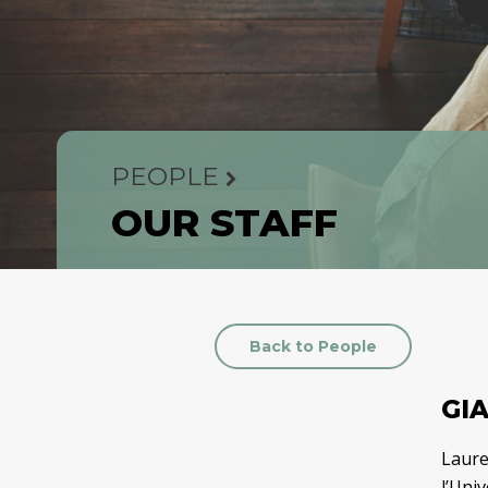
PEOPLE
OUR STAFF
Back to People
GIA
Laure
l’Univ