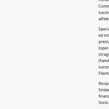
Comme
succe
all’el
Specia
ed int
prest
(oper
strag
(Famil
succe
Filant
Ricop
Sindac
finan
Socio