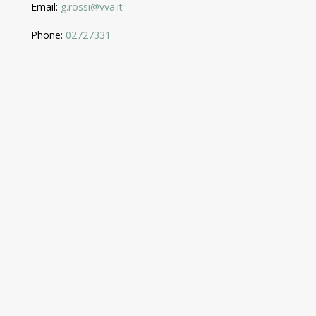
Email:
g.rossi@vva.it
Phone:
02727331