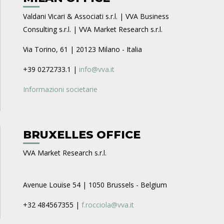
Valdani Vicari & Associati s.r.l. | VVA Business
Consulting s.r.l. | VVA Market Research s.r.l.
Via Torino, 61 | 20123 Milano - Italia
+39 0272733.1 |
info@vva.it
Informazioni societarie
BRUXELLES OFFICE
VVA Market Research s.r.l.
Avenue Louise 54 | 1050 Brussels - Belgium
+32 484567355 |
f.rocciola@vva.it